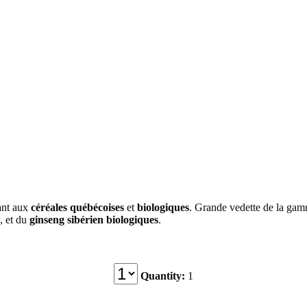
ant aux
céréales québécoises
et
biologiques
. Grande vedette de la gamm
, et du
ginseng sibérien biologiques
.
Quantité
Quantity:
1