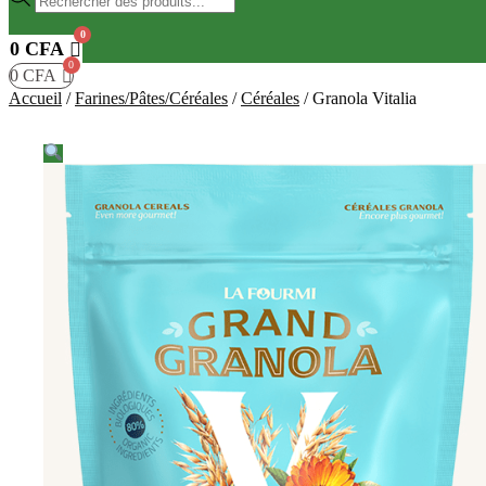
de
produits
0
CFA
0
CFA
Accueil
/
Farines/Pâtes/Céréales
/
Céréales
/
Granola Vitalia