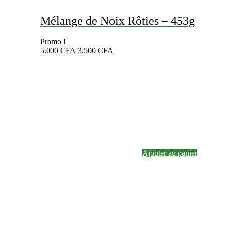
Mélange de Noix Rôties – 453g
Promo !
Le
Le
5.000
CFA
3.500
CFA
prix
prix
initial
actuel
était :
est :
5.000 CFA.
3.500 CFA.
Ajouter au panier