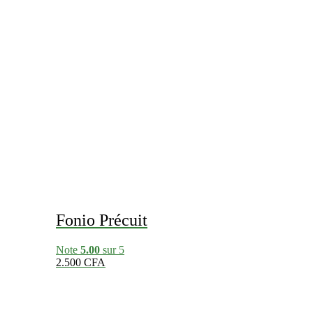
Fonio Précuit
Note
5.00
sur 5
2.500
CFA
Ce
produit
a
plusieur