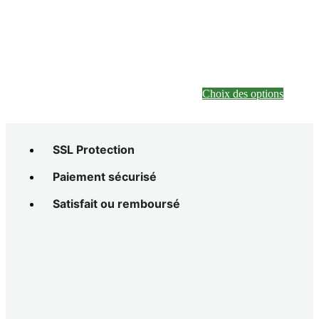
variatio
Les
options
peuvent
être
choisies
sur
Choix des options
la
page
du
produit
SSL Protection
Paiement sécurisé
Satisfait ou remboursé