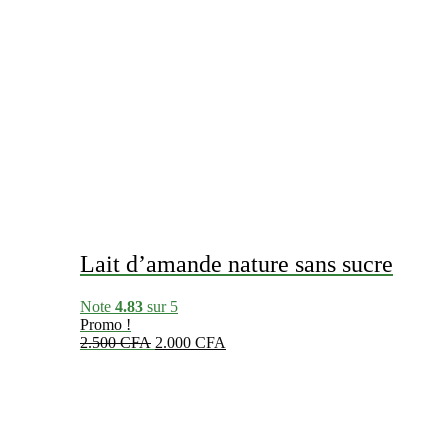
Lait d’amande nature sans sucre
Note
4.83
sur 5
Promo !
Le
Le
2.500
CFA
2.000
CFA
prix
prix
initial
actuel
était :
est :
2.500 CFA.
2.000 CFA.