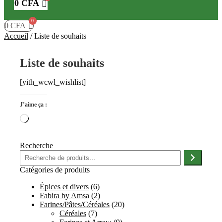
0
CFA
0
CFA
Accueil
/
Liste de souhaits
Liste de souhaits
[yith_wcwl_wishlist]
J’aime ça :
Chargement…
Recherche
Catégories de produits
Épices et divers
(6)
Fabira by Amsa
(2)
Farines/Pâtes/Céréales
(20)
Céréales
(7)