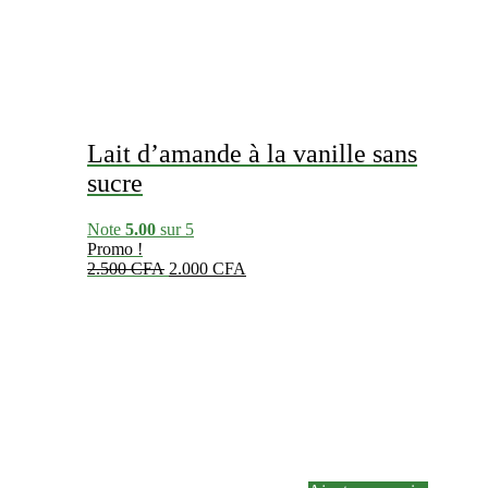
Lait d’amande à la vanille sans
sucre
Note
5.00
sur 5
Promo !
Le
Le
2.500
CFA
2.000
CFA
prix
prix
initial
actuel
était :
est :
2.500 CFA.
2.000 CFA.