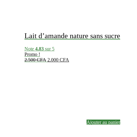
Lait d’amande nature sans sucre
Note
4.83
sur 5
Promo !
Le
Le
2.500
CFA
2.000
CFA
prix
prix
initial
actuel
était :
est :
2.500 CFA.
2.000 CFA.
Ajouter au panier