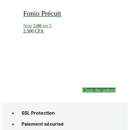
Fonio Précuit
Note
5.00
sur 5
2.500
CFA
Ce
produit
a
plusieur
variatio
Les
options
peuvent
être
choisies
sur
Choix des options
la
page
du
produit
SSL Protection
Paiement sécurisé