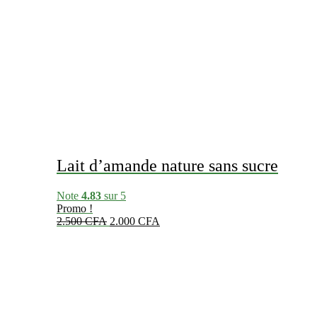
Lait d’amande nature sans sucre
Note
4.83
sur 5
Promo !
Le
Le
2.500
CFA
2.000
CFA
prix
prix
initial
actuel
était :
est :
2.500 CFA.
2.000 CFA.